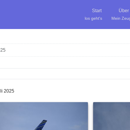
Start
Über
los geht's
Mein Zeu
025
li 2025