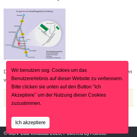
Wir benutzen sog. Cookies um das
Das Ganze ist auch noch als PDF-Datei zum herunterladen
Benutzererlebnis auf dieser Website zu verbessern.
verfügbar.
Bitte clicken sie unten auf den Button "Ich
Akzeptiere" um der Nutzung dieser Cookies
anfahrtskizze_flugplatz.pdf
343.25 KB
zuzustimmen.
Ich akzeptiere
© MBV Bad Wildbad 2026, Powered by
Astroid
.