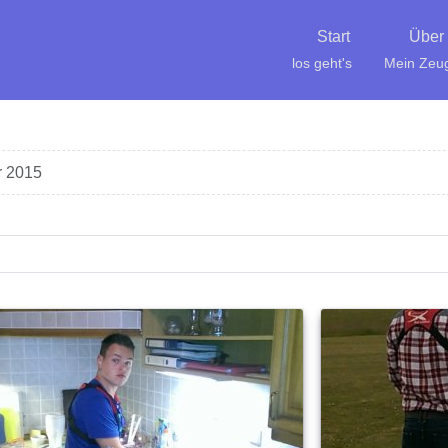
Start
Über
los geht's
Mein Zeu
r 2015