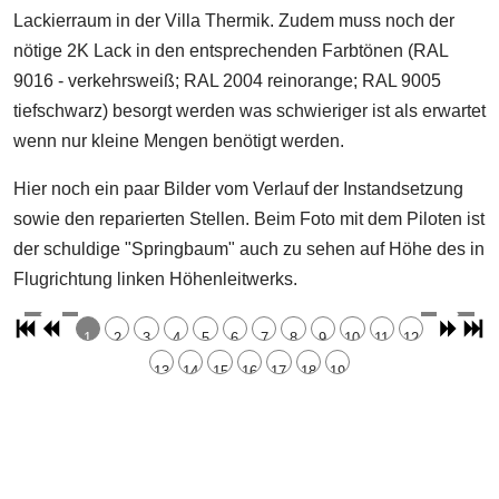
Lackierraum in der Villa Thermik. Zudem muss noch der
nötige 2K Lack in den entsprechenden Farbtönen (RAL
9016 - verkehrsweiß; RAL 2004 reinorange; RAL 9005
tiefschwarz) besorgt werden was schwieriger ist als erwartet
wenn nur kleine Mengen benötigt werden.
Hier noch ein paar Bilder vom Verlauf der Instandsetzung
sowie den reparierten Stellen. Beim Foto mit dem Piloten ist
der schuldige "Springbaum" auch zu sehen auf Höhe des in
Flugrichtung linken Höhenleitwerks.
1
2
3
4
5
6
7
8
9
10
11
12
13
14
15
16
17
18
19