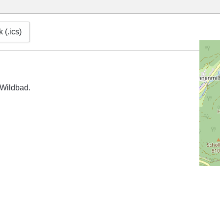
 (.ics)
St
 Wildbad.