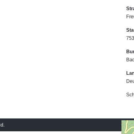
Str
Fre
Sta
753
Bu
Bad
La
Deu
Sch
id
.