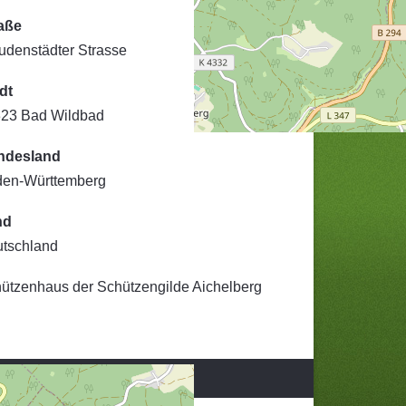
aße
udenstädter Strasse
dt
23 Bad Wildbad
ndesland
en-Württemberg
nd
tschland
ützenhaus der Schützengilde Aichelberg