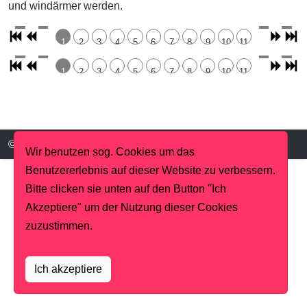
und windärmer werden.
1
2
3
4
5
6
7
8
9
10
11
1
2
3
4
5
6
7
8
9
10
11
© MBV Bad Wildbad 2026, Powered by
Astroid
.
Wir benutzen sog. Cookies um das
Benutzererlebnis auf dieser Website zu verbessern.
Bitte clicken sie unten auf den Button "Ich
Akzeptiere" um der Nutzung dieser Cookies
zuzustimmen.
Ich akzeptiere